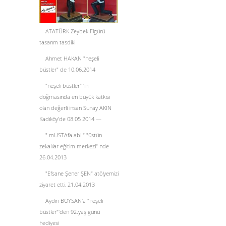
ATATÜRK Zeybek Figürü
tasarım tasdiki
Ahmet HAKAN "neşeli
büstler" de 10.06.2014
"neşeli büstler" 'in
doğmasında en büyük katkısı
olan değerli insan Sunay AKIN
Kadıköy'de 08.05 2014 —
" mUSTAfa abi " "üstün
zekalılar eğitim merkezi" nde
26.04.2013
"Efsane Şener ŞEN" atölyemizi
ziyaret etti, 21.04.2013
Aydın BOYSAN'a "neşeli
büstler"'den 92.yaş günü
hediyesi