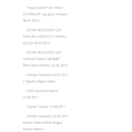
"neşeli büstler" den Fikret
OTYAM'a 87. yaş günü hediyesi
08.01.2013
SİLİVRİ BELEDİYESİ İÇİN
YAPILAN YOĞURTCU HEYKELİ
AÇILDI 09.07.2012
SİLİVRİ BELEDİYESİ İÇİN
YAPILAN YENİCİ MEHMET
PEHLİVAN HEYKELİ 23.06.2012
Hürriyet Gazetesi 23.07.2011
( Yoğurtcu figürü hakk.)
OLAY Gazetesi haberi,
27.06.2011
"mynet" haberi, 10.06.2011
Hürriyet Gazetesi, 26.06.2011,
Ahmet Hakan (Nihat Doğan
heykeli haberi )