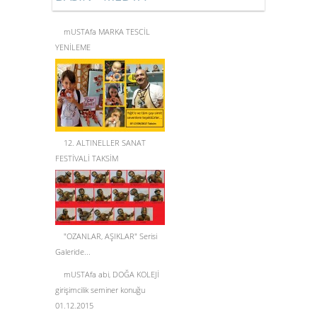
mUSTAfa MARKA TESCİL
YENİLEME
12. ALTINELLER SANAT
FESTİVALİ TAKSİM
"OZANLAR, AŞIKLAR" Serisi
Galeride...
mUSTAfa abi, DOĞA KOLEJİ
girişimcilik seminer konuğu
01.12.2015