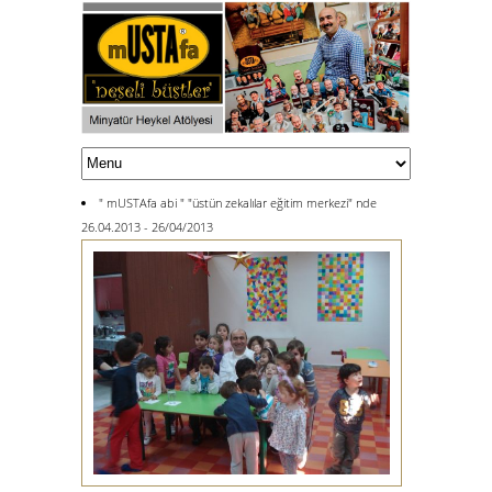
" mUSTAfa abi " "üstün zekalılar eğitim merkezi" nde
26.04.2013 - 26/04/2013