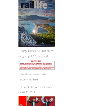
"neşeli büstler" TCDD raillife
dergisi Eylül 2015 sayısında
facebook neselibustler
hacklenmesi hakk
Levent KIRCA "neşeli büstler"
de 04.12.2014