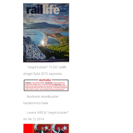
"neşeli büstler" TCDD raillife
dergisi Eylül 2015 sayısında
facebook neselibustler
hacklenmesi hakk
Levent KIRCA "neşeli büstler"
de 04.12.2014