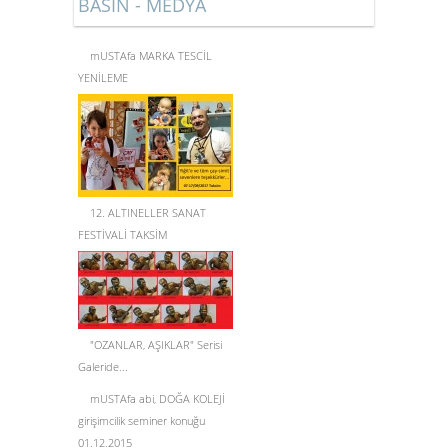
BASIN - MEDYA
mUSTAfa MARKA TESCİL
YENİLEME
12. ALTINELLER SANAT
FESTİVALİ TAKSİM
"OZANLAR, AŞIKLAR" Serisi
Galeride...
mUSTAfa abi, DOĞA KOLEJİ
girişimcilik seminer konuğu
01.12.2015