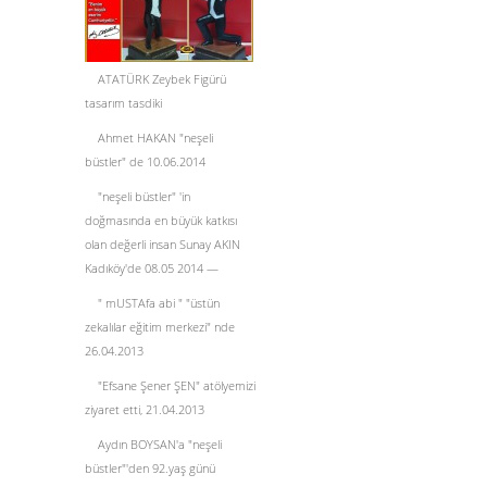
ATATÜRK Zeybek Figürü
tasarım tasdiki
Ahmet HAKAN "neşeli
büstler" de 10.06.2014
"neşeli büstler" 'in
doğmasında en büyük katkısı
olan değerli insan Sunay AKIN
Kadıköy'de 08.05 2014 —
" mUSTAfa abi " "üstün
zekalılar eğitim merkezi" nde
26.04.2013
"Efsane Şener ŞEN" atölyemizi
ziyaret etti, 21.04.2013
Aydın BOYSAN'a "neşeli
büstler"'den 92.yaş günü