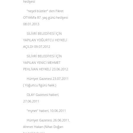
hediyesi
"neşeli büstler" den Fikret
OTYAM'a 87. yaş günü hediyesi
08.01.2013
SİLİVRİ BELEDİYESİ İÇİN
YAPILAN YOĞURTCU HEYKELİ
AÇILDI 09.07.2012
SİLİVRİ BELEDİYESİ İÇİN
YAPILAN YENİCİ MEHMET
PEHLİVAN HEYKELİ 23.06.2012
Hürriyet Gazetesi 23.07.2011
( Yoğurtcu figürü hakk.)
OLAY Gazetesi haberi,
27.06.2011
"mynet" haberi, 10.06.2011
Hürriyet Gazetesi, 26.06.2011,
Ahmet Hakan (Nihat Doğan