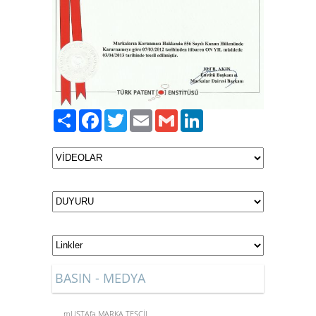
Paylaş
Facebook
Twitter
Email
Gmail
LinkedIn
BASIN - MEDYA
mUSTAfa MARKA TESCİL