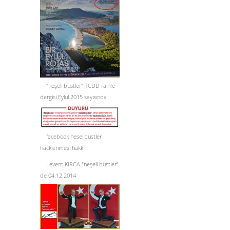
"neşeli büstler" TCDD raillife
dergisi Eylül 2015 sayısında
facebook neselibustler
hacklenmesi hakk
Levent KIRCA "neşeli büstler"
de 04.12.2014