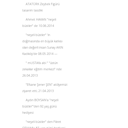
ATATÜRK Zeybek Figürü
tasarım tasdiki
Ahmet HAKAN "neşeli
büstler" de 10.06.2014
"neşeli büstler" 'in
doğmasında en büyük katkısı
olan değerli insan Sunay AKIN
Kadıköy'de 08.05 2014 —
" mUSTAfa abi " "üstün
zekalılar eğitim merkezi" nde
26.04.2013
"Efsane Şener ŞEN" atölyemizi
ziyaret etti, 21.04.2013
Aydın BOYSAN'a "neşeli
büstler"'den 92.yaş günü
hediyesi
"neşeli büstler" den Fikret
OTYAM'a 87. yaş günü hediyesi