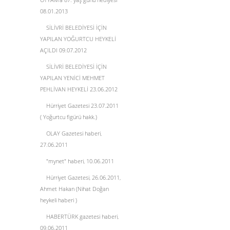
08.01.2013
SİLİVRİ BELEDİYESİ İÇİN
YAPILAN YOĞURTCU HEYKELİ
AÇILDI 09.07.2012
SİLİVRİ BELEDİYESİ İÇİN
YAPILAN YENİCİ MEHMET
PEHLİVAN HEYKELİ 23.06.2012
Hürriyet Gazetesi 23.07.2011
( Yoğurtcu figürü hakk.)
OLAY Gazetesi haberi,
27.06.2011
"mynet" haberi, 10.06.2011
Hürriyet Gazetesi, 26.06.2011,
Ahmet Hakan (Nihat Doğan
heykeli haberi )
HABERTÜRK gazetesi haberi,
09.06.2011