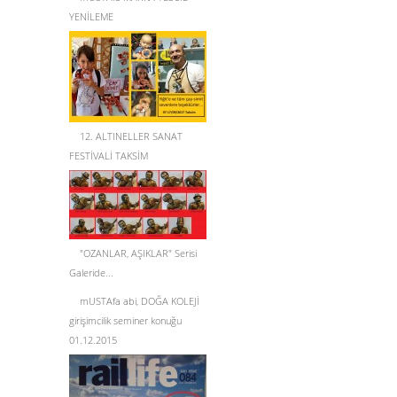
YENİLEME
12. ALTINELLER SANAT
FESTİVALİ TAKSİM
"OZANLAR, AŞIKLAR" Serisi
Galeride...
mUSTAfa abi, DOĞA KOLEJİ
girişimcilik seminer konuğu
01.12.2015