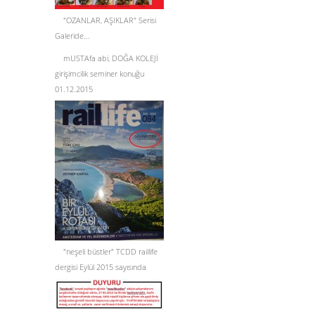
"OZANLAR, AŞIKLAR" Serisi
Galeride...
mUSTAfa abi, DOĞA KOLEJİ
girişimcilik seminer konuğu
01.12.2015
"neşeli büstler" TCDD raillife
dergisi Eylül 2015 sayısında