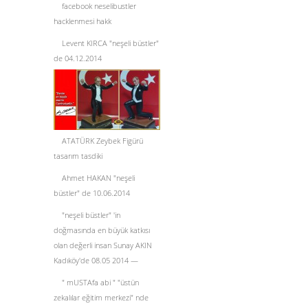
facebook neselibustler
hacklenmesi hakk
Levent KIRCA "neşeli büstler"
de 04.12.2014
ATATÜRK Zeybek Figürü
tasarım tasdiki
Ahmet HAKAN "neşeli
büstler" de 10.06.2014
"neşeli büstler" 'in
doğmasında en büyük katkısı
olan değerli insan Sunay AKIN
Kadıköy'de 08.05 2014 —
" mUSTAfa abi " "üstün
zekalılar eğitim merkezi" nde