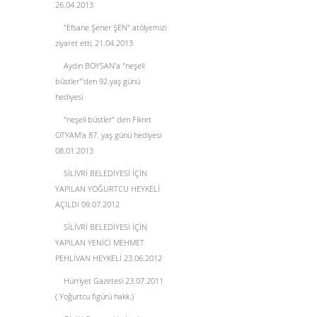
26.04.2013
"Efsane Şener ŞEN" atölyemizi
ziyaret etti, 21.04.2013
Aydın BOYSAN'a "neşeli
büstler"'den 92.yaş günü
hediyesi
"neşeli büstler" den Fikret
OTYAM'a 87. yaş günü hediyesi
08.01.2013
SİLİVRİ BELEDİYESİ İÇİN
YAPILAN YOĞURTCU HEYKELİ
AÇILDI 09.07.2012
SİLİVRİ BELEDİYESİ İÇİN
YAPILAN YENİCİ MEHMET
PEHLİVAN HEYKELİ 23.06.2012
Hürriyet Gazetesi 23.07.2011
( Yoğurtcu figürü hakk.)