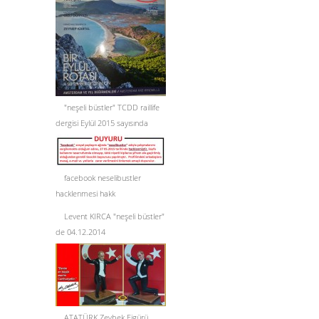
"neşeli büstler" TCDD raillife
dergisi Eylül 2015 sayısında
facebook neselibustler
hacklenmesi hakk
Levent KIRCA "neşeli büstler"
de 04.12.2014
ATATÜRK Zeybek Figürü