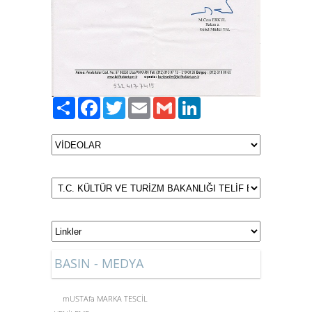
Paylaş
Facebook
Twitter
Email
Gmail
LinkedIn
BASIN - MEDYA
mUSTAfa MARKA TESCİL