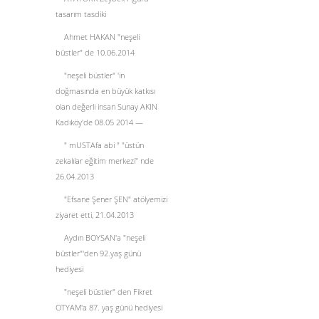
tasarım tasdiki
Ahmet HAKAN "neşeli
büstler" de 10.06.2014
"neşeli büstler" 'in
doğmasında en büyük katkısı
olan değerli insan Sunay AKIN
Kadıköy'de 08.05 2014 —
" mUSTAfa abi " "üstün
zekalılar eğitim merkezi" nde
26.04.2013
"Efsane Şener ŞEN" atölyemizi
ziyaret etti, 21.04.2013
Aydın BOYSAN'a "neşeli
büstler"'den 92.yaş günü
hediyesi
"neşeli büstler" den Fikret
OTYAM'a 87. yaş günü hediyesi