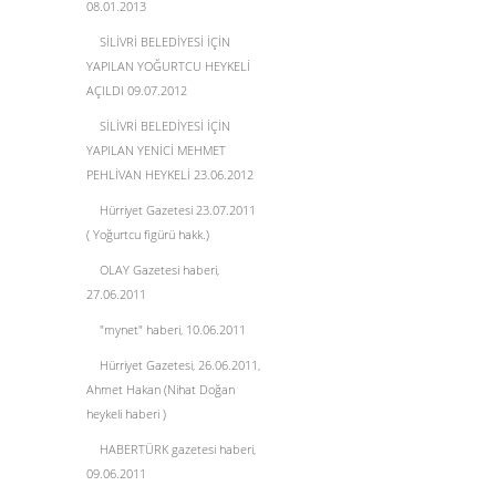
08.01.2013
SİLİVRİ BELEDİYESİ İÇİN
YAPILAN YOĞURTCU HEYKELİ
AÇILDI 09.07.2012
SİLİVRİ BELEDİYESİ İÇİN
YAPILAN YENİCİ MEHMET
PEHLİVAN HEYKELİ 23.06.2012
Hürriyet Gazetesi 23.07.2011
( Yoğurtcu figürü hakk.)
OLAY Gazetesi haberi,
27.06.2011
"mynet" haberi, 10.06.2011
Hürriyet Gazetesi, 26.06.2011,
Ahmet Hakan (Nihat Doğan
heykeli haberi )
HABERTÜRK gazetesi haberi,
09.06.2011