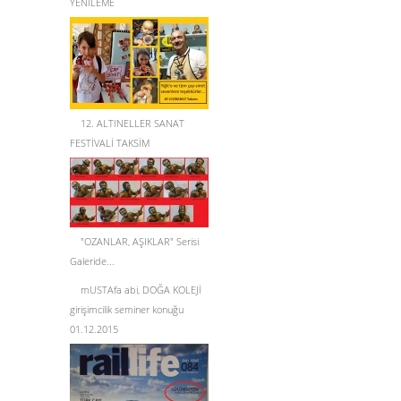
YENİLEME
12. ALTINELLER SANAT
FESTİVALİ TAKSİM
"OZANLAR, AŞIKLAR" Serisi
Galeride...
mUSTAfa abi, DOĞA KOLEJİ
girişimcilik seminer konuğu
01.12.2015