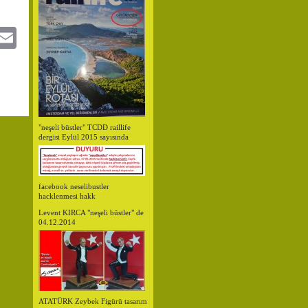
itter
Email
"neşeli büstler" TCDD raillife
dergisi Eylül 2015 sayısında
facebook neselibustler
hacklenmesi hakk
Levent KIRCA "neşeli büstler" de
04.12.2014
ATATÜRK Zeybek Figürü tasarım