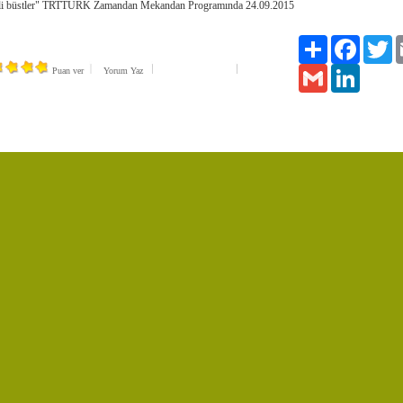
li büstler" TRTTURK Zamandan Mekandan Programında 24.09.2015
Paylaş
Facebook
Tw
2891 kişi izledi
Gmail
LinkedIn
Puan ver
Yorum Yaz