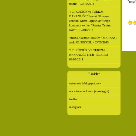
"neşe
tasdiki - 30/10/2014
T.C. KÜLTÜR ve TURİZM
BAKANLIĞI," Somut Olmayan
Kültürel Miras Taşıyıcıları" tespit
kurulunca verilen "Sanatçı Tanıtım
Kartı" - 17/01/2014
"mUSTAfa neşeli büstler " MARKASI
artık MÜSECCEL - 03/05/2013
T.C. KÜLTÜR VE TURİZM
BAKANLIĞI TELİF BELGESİ -
03/08/2011
Linkler
ustamustafa.blogspot.com
www.toonpool.com (mussaygin)
twitter
instagram