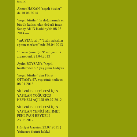
tasdiki
Ahmet HAKAN "neşeli büstler"
de 10.06.2014
"neşeli büstler" 'in doğmasında en
büyük katkısı olan değerli insan
Sunay AKIN Kadıköy'de 08.05
2014 —
" mUSTAfa abi " "üstün zekalılar
eğitim merkezi" nde 26.04.2013
"Efsane Şener ŞEN" atölyemizi
ziyaret etti, 21.04.2013
Aydın BOYSAN'a "neşeli
büstler"'den 92.yaş günü hediyesi
"neşeli büstler" den Fikret
OTYAM'a 87. yaş günü hediyesi
08.01.2013
SİLİVRİ BELEDİYESİ İÇİN
YAPILAN YOĞURTCU
HEYKELİ AÇILDI 09.07.2012
SİLİVRİ BELEDİYESİ İÇİN
YAPILAN YENİCİ MEHMET
PEHLİVAN HEYKELİ
23.06.2012
Hürriyet Gazetesi 23.07.2011 (
Yoğurtcu figürü hakk.)