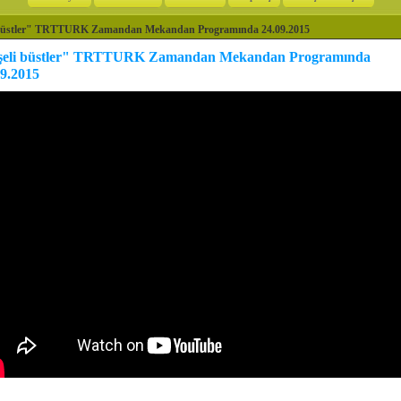
 büstler" TRTTURK Zamandan Mekandan Programında 24.09.2015
şeli büstler" TRTTURK Zamandan Mekandan Programında
09.2015