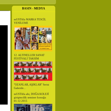
BASIN - MEDYA
mUSTAfa MARKA TESCİL
YENİLEME
12. ALTINELLER SANAT
FESTİVALİ TAKSİM
"OZANLAR, AŞIKLAR" Serisi
Galeride...
mUSTAfa abi, DOĞA KOLEJİ
girişimcilik seminer konuğu
01.12.2015