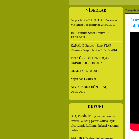
"neşeli
VİDEOLAR
"ne
"neşeli büstler" TRTTURK Zamandan
Mekandan Programında 24.09.2015
24.
10. Altıneller Sanat Festivali 4-
13.09.2015
KANAL D Europa - Euro STAR
Romania "neşeli büstler" 05.05.2014
TRT TÜRK DİLARA KOÇAK
RÖPORTAJI 21.10.2012
ÜLKE TV 05.08.2011
Yaşamdan Dakikalar
ATV AHABER RÖPORTAJ,
20.05.2011
DUYURU
(*) ÇAY/SİMİT Figürü promosyon
tasarım ve satış patenti adıma kayıtlı
olup izinsiz kullanım hukuki yaptırım
nedenidir.
ATATÜRK Zeybek Figürü tasarım